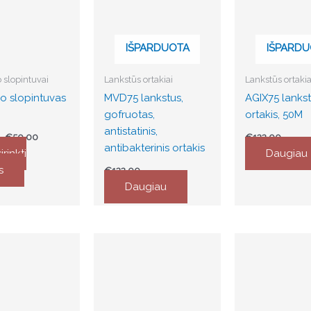
€50.00
e
.
IŠPARDUOTA
IŠPARDU
 slopintuvai
Lankstūs ortakiai
Lankstūs ortakia
o slopintuvas
MVD75 lankstus,
AGIX75 lanks
gofruotas,
ortakis, 50M
antistatinis,
–
€
50.00
€
122.00
antibakterinis ortakis
irinkti
Daugiau
t
s
€
122.00
Daugiau
Price
range:
t
€58.00
through
€65.00
e
.