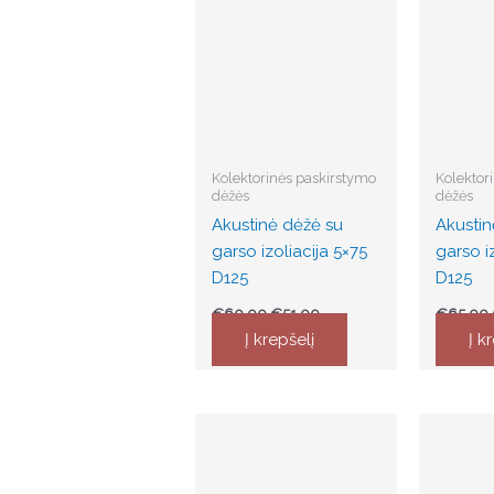
was:
is:
€60.00.
€51.00.
Kolektorinės paskirstymo
Kolektor
dėžės
dėžės
Akustinė dėžė su
Akustin
garso izoliacija 5×75
garso iz
D125
D125
€
60.00
€
51.00
€
65.00
Į krepšelį
Į k
Original
Current
This
price
price
produc
was:
is:
€3,814.00.
€3,349.00.
has