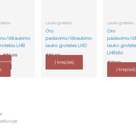
otelės
Lauko grotelės
Lauko grotelės
Oro
Oro
mo/ištraukimo
padavimo/ištraukimo
padavimo/iš
rotelės LHB
lauko groteles LHD
lauko grotel
LHR160
–
€
65.00
€
65.00
t
irinkti
Į krepšelį
€
77.00
s
Į krepšelį
e
Lietuvoje