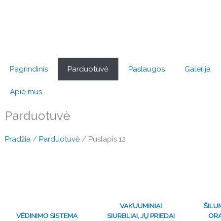
Pereiti
prie
turinio
Pagrindinis
Parduotuvė
Paslaugos
Galerija
Apie mus
Parduotuvė
Pradžia
/
Parduotuvė
/ Puslapis 12
VAKUUMINIAI
ŠILU
VĖDINIMO SISTEMA
SIURBLIAI, JŲ PRIEDAI
ORA