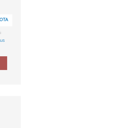
OTA
i
tus