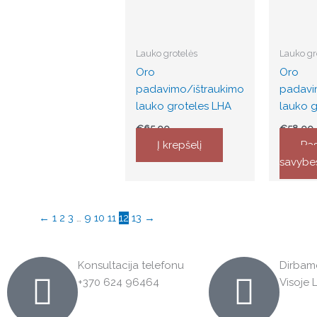
The
options
may
Lauko grotelės
Lauko gr
be
Oro
Oro
chosen
padavimo/ištraukimo
padavi
on
lauko groteles LHA
lauko g
the
€
65.00
€
58.00
produc
Į krepšelį
Pas
page
savybe
←
1
2
3
…
9
10
11
12
13
→
Konsultacija telefonu
Dirbam
+370 624 96464
Visoje 