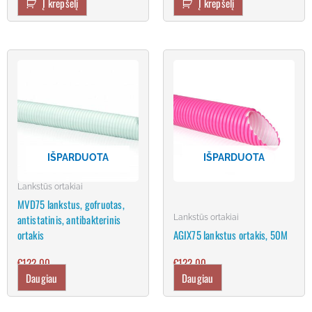
Į krepšelį
Į krepšelį
IŠPARDUOTA
IŠPARDUOTA
Lankstūs ortakiai
MVD75 lankstus, gofruotas,
antistatinis, antibakterinis
Lankstūs ortakiai
ortakis
AGIX75 lankstus ortakis, 50M
€
122.00
€
122.00
Daugiau
Daugiau