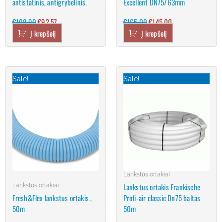
antistatinis, antigrybelinis.
Excellent DN75/63mm
€
108.90
€
92.57
€
165.00
€
145.00
Į krepšelį
Į krepšelį
Original
Current
Original
Current
price
price
price
price
Sale!
Sale!
was:
is:
was:
is:
€111.00.
€99.99.
€240.00.
€192.00.
Lankstūs ortakiai
Lankstus ortakis Frankische
Lankstūs ortakiai
Fresh&Flex lankstus ortakis ,
Profi-air classic Dn75 baltas
50m
50m