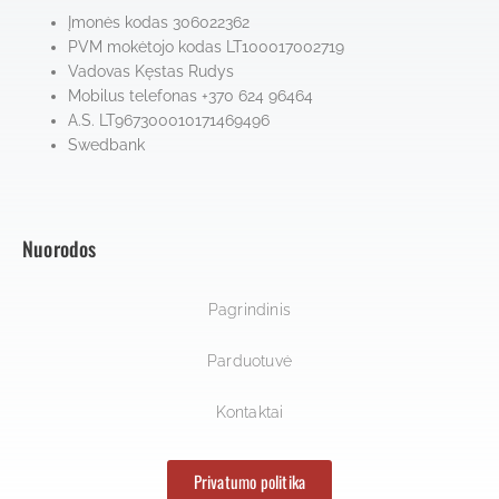
Įmonės kodas 306022362
PVM mokėtojo kodas LT100017002719
Vadovas Kęstas Rudys
Mobilus telefonas +370 624 96464
A.S. LT967300010171469496
Swedbank
Nuorodos
Pagrindinis
Parduotuvė
Kontaktai
Privatumo politika