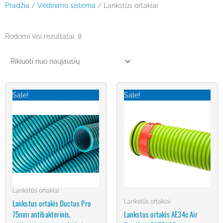
Pradžia
/
Vėdinimo sistema
/ Lankstūs ortakiai
Rūšiuojama
Rodomi visi rezultatai: 8
pagal
naujausią
Original
Current
Original
Current
price
price
price
price
Sale!
Sale!
was:
is:
was:
is:
€108.90.
€92.57.
€165.00.
€145.00.
Lankstūs ortakiai
Lankstus ortakis Ductus Pro
Lankstūs ortakiai
75mm antibakterinis,
Lankstus ortakis AE34c Air