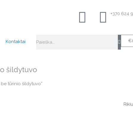
+370 624 
Search
€
Kontaktai
o šildytuvo
be tūrinio šildytuvo”