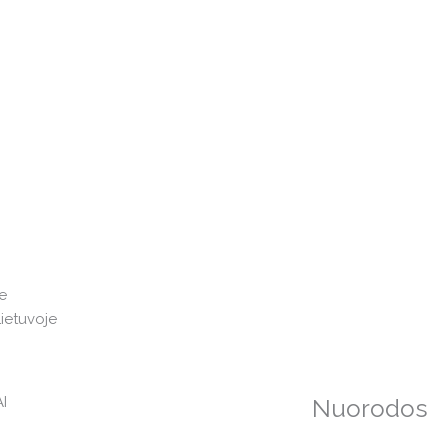
e
Lietuvoje
I
Nuorodos