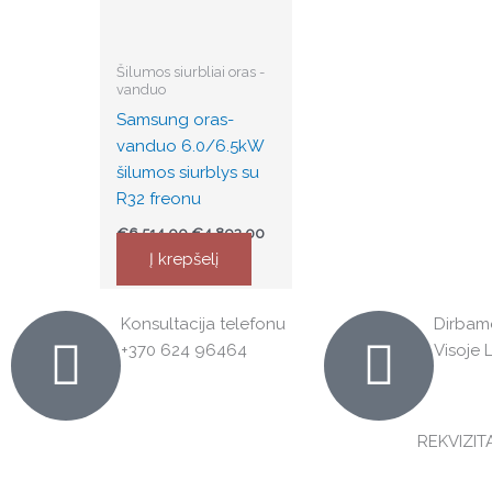
Šilumos siurbliai oras -
vanduo
Samsung oras-
vanduo 6.0/6.5kW
šilumos siurblys su
R32 freonu
€
6,514.00
€
4,892.00
Į krepšelį
Konsultacija telefonu
Dirbam
+370 624 96464
Visoje 
REKVIZITA