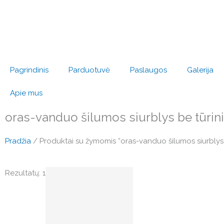
Pereiti
prie
turinio
Pagrindinis
Parduotuvė
Paslaugos
Galerija
Apie mus
oras-vanduo šilumos siurblys be tūrini
Pradžia
/ Produktai su žymomis “oras-vanduo šilumos siurblys 
Original
Current
Rezultatų: 1
price
price
was:
is:
€6,514.00.
€4,892.00.