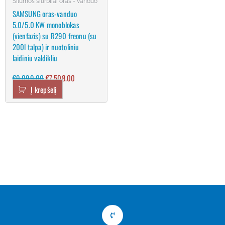
Šilumos siurbliai oras - vanduo
SAMSUNG oras-vanduo
5.0/5.0 KW monoblokas
(vienfazis) su R290 freonu (su
200l talpa) ir nuotoliniu
laidiniu valdikliu
€
9,099.00
€
7,508.00
Į krepšelį