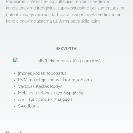
Padėsime, suteiksime konsultacijas renkantis vėdinimo ir
kondicionavimo įrenginius, suprojektuosime bei sumontuosime
būtent Jūsų gyvenimo, darbo aplinkai pritaikytą vėdinimo ar
kondicionavimo sistemą už Jums patrauklią kainą.
REKVIZITAI
Įmonės kodas 306022362
PVM mokėtojo kodas LT100017002719
Vadovas Kęstas Rudys
Mobilus telefonas +370 624 96464
A.S. LT967300010171469496
Swedbank