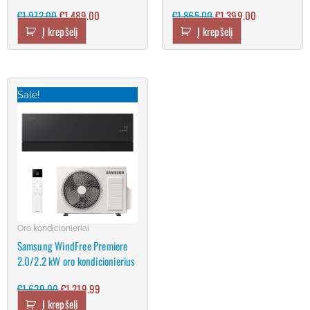
€
1,972.00
€
1,489.00
€
1,865.00
€
1,399.00
Į krepšelį
Į krepšelį
Original
Current
price
price
Sale!
was:
is:
€1,629.00.
€1,219.99.
Oro kondicionieriai
Samsung WindFree Premiere
2.0/2.2 kW oro kondicionierius
€
1,629.00
€
1,219.99
Į krepšelį