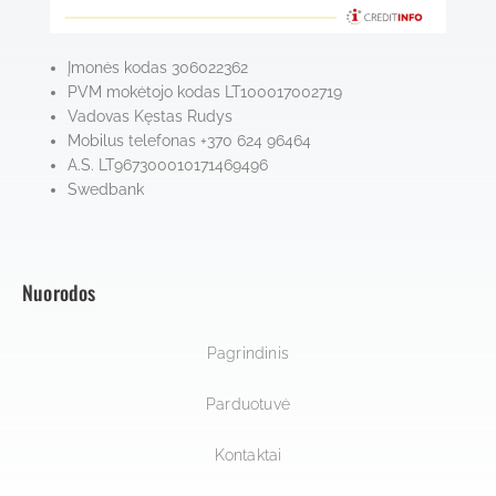
Įmonės kodas 306022362
PVM mokėtojo kodas LT100017002719
Vadovas Kęstas Rudys
Mobilus telefonas +370 624 96464
A.S. LT967300010171469496
Swedbank
Nuorodos
Pagrindinis
Parduotuvė
Kontaktai