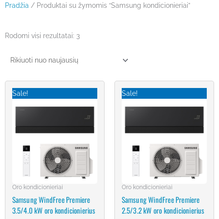
Pradžia
/ Produktai su žymomis “Samsung kondicionieriai”
Rūšiuojama
Rodomi visi rezultatai: 3
pagal
naujausią
Original
Current
Original
Current
price
price
price
price
Sale!
Sale!
was:
is:
was:
is:
€1,972.00.
€1,489.00.
€1,865.00.
€1,399.00.
Oro kondicionieriai
Oro kondicionieriai
Samsung WindFree Premiere
Samsung WindFree Premiere
3.5/4.0 kW oro kondicionierius
2.5/3.2 kW oro kondicionierius