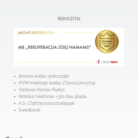
REKVIZITAI
Įmonės kodas 306022362
PVM mokėtojo kodas LT100017002719
Vadovas Kęstas Rudys
Mobilus telefonas +370 624 96464
A.S. LT967300010171469496
Swedbank