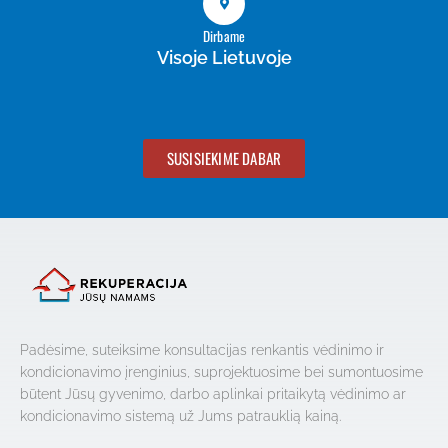
Dirbame
Visoje Lietuvoje
SUSISIEKIME DABAR
Padėsime, suteiksime konsultacijas renkantis vėdinimo ir
kondicionavimo įrenginius, suprojektuosime bei sumontuosime
būtent Jūsų gyvenimo, darbo aplinkai pritaikytą vėdinimo ar
kondicionavimo sistemą už Jums patrauklią kainą.