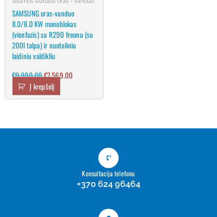
Šilumos siurbliai oras - vanduo
SAMSUNG oras-vanduo
8.0/8.0 KW monoblokas
(vienfazis) su R290 freonu (su
200l talpa) ir nuotoliniu
laidiniu valdikliu
€
9,999.00
€
7,569.00
Į krepšelį
Konsultacija telefonu
+370 624 96464