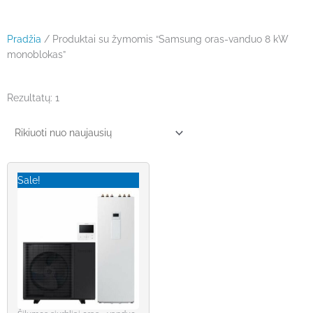
Pradžia
/ Produktai su žymomis “Samsung oras-vanduo 8 kW
monoblokas”
Rezultatų: 1
Original
Current
price
price
Sale!
was:
is:
€9,999.00.
€7,569.00.