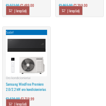
€
1,972.00
€
1,489.00
€
1,865.00
€
1,399.00
Į krepšelį
Į krepšelį
Original
Current
price
price
Sale!
was:
is:
€1,629.00.
€1,219.99.
Oro kondicionieriai
Samsung WindFree Premiere
2.0/2.2 kW oro kondicionierius
€
1,629.00
€
1,219.99
Į krepšelį