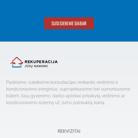
SUSISIEKIME DABAR
Padėsime, suteiksime konsultacijas renkantis vėdinimo ir
kondicionavimo įrenginius, suprojektuosime bei sumontuosime
būtent Jūsų gyvenimo, darbo aplinkai pritaikytą vėdinimo ar
kondicionavimo sistemą už Jums patrauklią kainą.
REKVIZITAI