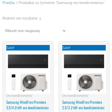
Pradžia
/ Produktai su žymomis “Samsung oro kondicionierius”
Rūšiuojama
Rodomi visi rezultatai: 3
pagal
naujausią
Original
Current
Original
Current
price
price
price
price
Sale!
Sale!
was:
is:
was:
is:
€1,972.00.
€1,489.00.
€1,865.00.
€1,399.00.
Oro kondicionieriai
Oro kondicionieriai
Samsung WindFree Premiere
Samsung WindFree Premiere
3.5/4.0 kW oro kondicionierius
2.5/3.2 kW oro kondicionierius