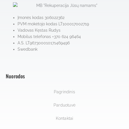
Įmonės kodas 306022362
PVM mokėtojo kodas LT100017002719
Vadovas Kęstas Rudys
Mobilus telefonas +370 624 96464
A.S. LT967300010171469496
Swedbank
Nuorodos
Pagrindinis
Parduotuvė
Kontaktai