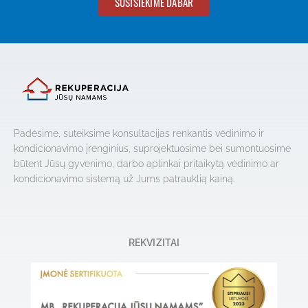
SUSISIEKIME DABAR
Padėsime, suteiksime konsultacijas renkantis vėdinimo ir
kondicionavimo įrenginius, suprojektuosime bei sumontuosime
būtent Jūsų gyvenimo, darbo aplinkai pritaikytą vėdinimo ar
kondicionavimo sistemą už Jums patrauklią kainą.
REKVIZITAI