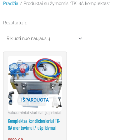
Pradžia
/ Produktai su žymomis “TK-8A komplektas”
Rezultatų: 1
IŠPARDUOTA
Vakuuminiai siurbliai, jų priedai
Komplektas kondicionieriui TK-
8A montavimui / užpildymui