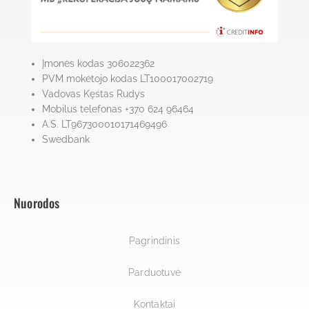
Įmonės kodas 306022362
PVM mokėtojo kodas LT100017002719
Vadovas Kęstas Rudys
Mobilus telefonas +370 624 96464
A.S. LT967300010171469496
Swedbank
Nuorodos
Pagrindinis
Parduotuvė
Kontaktai