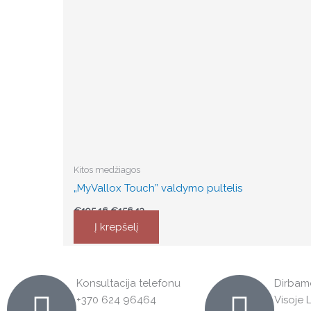
Kitos medžiagos
„MyVallox Touch” valdymo pultelis
€
195.16
€
156.13
Į krepšelį
Konsultacija telefonu
Dirbam
+370 624 96464
Visoje 