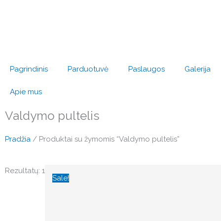
Pereiti
prie
turinio
Pagrindinis
Parduotuvė
Paslaugos
Galerija
Apie mus
Valdymo pultelis
Pradžia
/ Produktai su žymomis “Valdymo pultelis”
Original
Current
Rezultatų: 1
price
price
Sale!
was:
is:
€195.16.
€156.13.