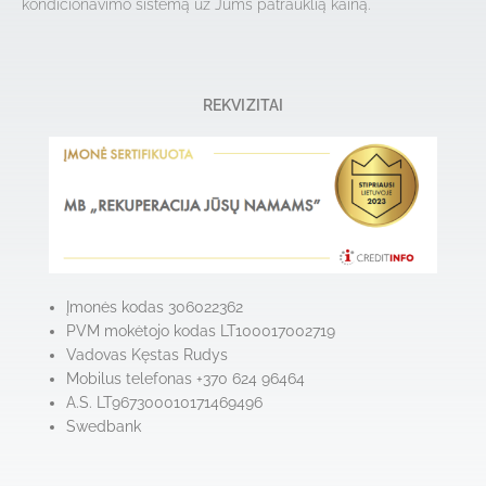
kondicionavimo sistemą už Jums patrauklią kainą.
REKVIZITAI
Įmonės kodas 306022362
PVM mokėtojo kodas LT100017002719
Vadovas Kęstas Rudys
Mobilus telefonas +370 624 96464
A.S. LT967300010171469496
Swedbank