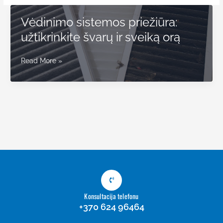
Vėdinimo sistemos priežiūra:
užtikrinkite švarų ir sveiką orą
Vėdinimo
Read More »
sistemos
priežiūra:
užtikrinkite
švarų
ir
sveiką
orą
Konsultacija telefonu
+370 624 96464