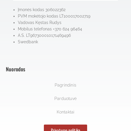
Įmonės kodas 306022362
PVM mokėtojo kodas LT100017002719
Vadovas Kęstas Rudys
Mobilus telefonas +370 624 96464
A.S. LT967300010171469496
Swedbank
Nuorodos
Pagrindinis
Parduotuvė
Kontaktai
Privatumo politika