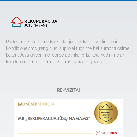
Padėsime, suteiksime konsultacijas renkantis vėdinimo ir
kondicionavimo įrenginius, suprojektuosime bei sumontuosime
būtent Jūsų gyvenimo, darbo aplinkai pritaikytą vėdinimo ar
kondicionavimo sistemą už Jums patrauklią kainą.
REKVIZITAI