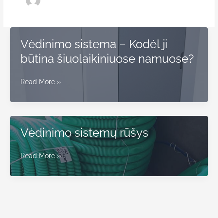
Vėdinimo sistema – Kodėl ji
būtina šiuolaikiniuose namuose?
Vėdinimo
Read More »
sistema
–
Kodėl
ji
Vėdinimo sistemų rūšys
būtina
šiuolaikiniuose
Vėdinimo
Read More »
namuose?
sistemų
rūšys