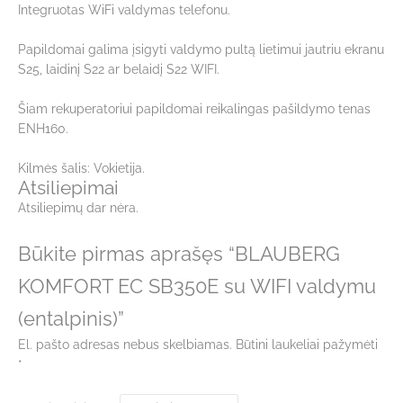
Integruotas WiFi valdymas telefonu.
Papildomai galima įsigyti valdymo pultą lietimui jautriu ekranu
S25, laidinį S22 ar belaidį S22 WIFI.
Šiam rekuperatoriui papildomai reikalingas pašildymo tenas
ENH160.
Kilmės šalis: Vokietija.
Atsiliepimai
Atsiliepimų dar nėra.
Būkite pirmas aprašęs “BLAUBERG
KOMFORT EC SB350E su WIFI valdymu
(entalpinis)”
El. pašto adresas nebus skelbiamas.
Būtini laukeliai pažymėti
*