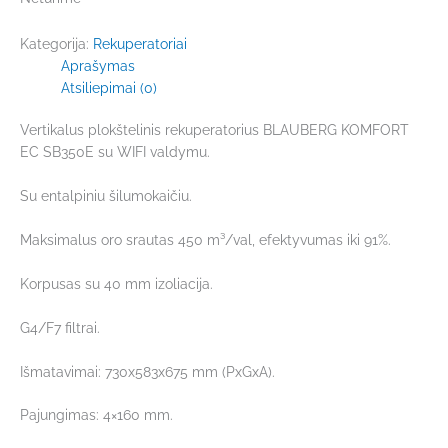
Kategorija:
Rekuperatoriai
Aprašymas
Atsiliepimai (0)
Vertikalus plokštelinis rekuperatorius BLAUBERG KOMFORT
EC SB350E su WIFI valdymu.
Su entalpiniu šilumokaičiu.
Maksimalus oro srautas 450 m³/val, efektyvumas iki 91%.
Korpusas su 40 mm izoliacija.
G4/F7 filtrai.
Išmatavimai: 730x583x675 mm (PxGxA).
Pajungimas: 4×160 mm.