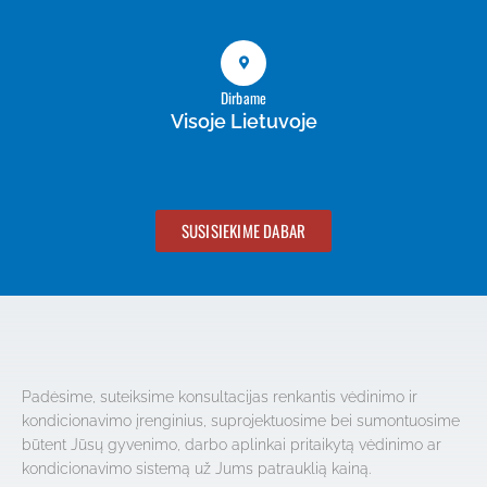
Dirbame
Visoje Lietuvoje
SUSISIEKIME DABAR
Padėsime, suteiksime konsultacijas renkantis vėdinimo ir
kondicionavimo įrenginius, suprojektuosime bei sumontuosime
būtent Jūsų gyvenimo, darbo aplinkai pritaikytą vėdinimo ar
kondicionavimo sistemą už Jums patrauklią kainą.