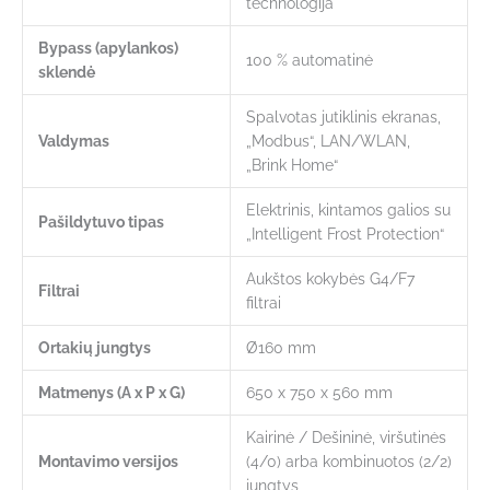
technologija
Bypass (apylankos)
100 % automatinė
sklendė
Spalvotas jutiklinis ekranas,
Valdymas
„Modbus“, LAN/WLAN,
„Brink Home“
Elektrinis, kintamos galios su
Pašildytuvo tipas
„Intelligent Frost Protection“
Aukštos kokybės G4/F7
Filtrai
filtrai
Ortakių jungtys
Ø160 mm
Matmenys (A x P x G)
650 x 750 x 560 mm
Kairinė / Dešininė, viršutinės
Montavimo versijos
(4/0) arba kombinuotos (2/2)
jungtys