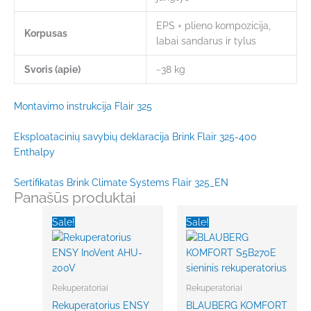
EPS + plieno kompozicija,
Korpusas
labai sandarus ir tylus
Svoris (apie)
~38 kg
Montavimo instrukcija Flair 325
Eksploatacinių savybių deklaracija Brink Flair 325-400
Enthalpy
Sertifikatas Brink Climate Systems Flair 325_EN
Panašūs produktai
Original
Current
Original
Current
price
price
price
price
Sale!
Sale!
was:
is:
was:
is:
€2,895.00.
€2,229.15.
€1,790.00.
€1,250.00.
Rekuperatoriai
Rekuperatoriai
Rekuperatorius ENSY
BLAUBERG KOMFORT