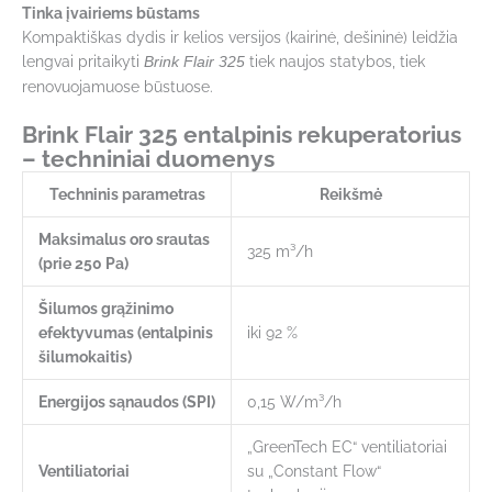
Tinka įvairiems būstams
Kompaktiškas dydis ir kelios versijos (kairinė, dešininė) leidžia
lengvai pritaikyti
tiek naujos statybos, tiek
Brink Flair 325
renovuojamuose būstuose.
Brink Flair 325 entalpinis rekuperatorius
– techniniai duomenys
Techninis parametras
Reikšmė
Maksimalus oro srautas
325 m³/h
(prie 250 Pa)
Šilumos grąžinimo
efektyvumas (entalpinis
iki 92 %
šilumokaitis)
Energijos sąnaudos (SPI)
0,15 W/m³/h
„GreenTech EC“ ventiliatoriai
Ventiliatoriai
su „Constant Flow“