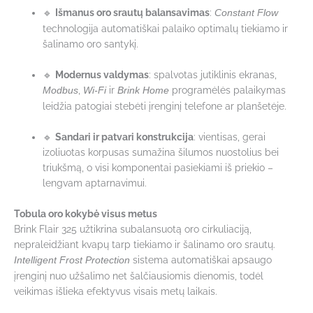
🔹
Išmanus oro srautų balansavimas
:
Constant Flow
technologija automatiškai palaiko optimalų tiekiamo ir
šalinamo oro santykį.
🔹
Modernus valdymas
: spalvotas jutiklinis ekranas,
,
ir
programėlės palaikymas
Modbus
Wi-Fi
Brink Home
leidžia patogiai stebėti įrenginį telefone ar planšetėje.
🔹
Sandari ir patvari konstrukcija
: vientisas, gerai
izoliuotas korpusas sumažina šilumos nuostolius bei
triukšmą, o visi komponentai pasiekiami iš priekio –
lengvam aptarnavimui.
Tobula oro kokybė visus metus
Brink Flair 325 užtikrina subalansuotą oro cirkuliaciją,
nepraleidžiant kvapų tarp tiekiamo ir šalinamo oro srautų.
sistema automatiškai apsaugo
Intelligent Frost Protection
įrenginį nuo užšalimo net šalčiausiomis dienomis, todėl
veikimas išlieka efektyvus visais metų laikais.