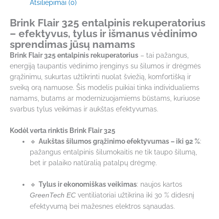
Atsiliepimai (0)
Brink Flair 325 entalpinis rekuperatorius
– efektyvus, tylus ir išmanus vėdinimo
sprendimas jūsų namams
Brink Flair 325 entalpinis rekuperatorius
– tai pažangus,
energiją taupantis vėdinimo įrenginys su šilumos ir drėgmės
grąžinimu, sukurtas užtikrinti nuolat šviežią, komfortišką ir
sveiką orą namuose. Šis modelis puikiai tinka individualiems
namams, butams ar modernizuojamiems būstams, kuriuose
svarbus tylus veikimas ir aukštas efektyvumas.
Kodėl verta rinktis Brink Flair 325
🔹
Aukštas šilumos grąžinimo efektyvumas – iki 92 %
:
pažangus entalpinis šilumokaitis ne tik taupo šilumą,
bet ir palaiko natūralią patalpų drėgmę.
🔹
Tylus ir ekonomiškas veikimas
: naujos kartos
ventiliatoriai užtikrina iki 30 % didesnį
GreenTech EC
efektyvumą bei mažesnes elektros sąnaudas.