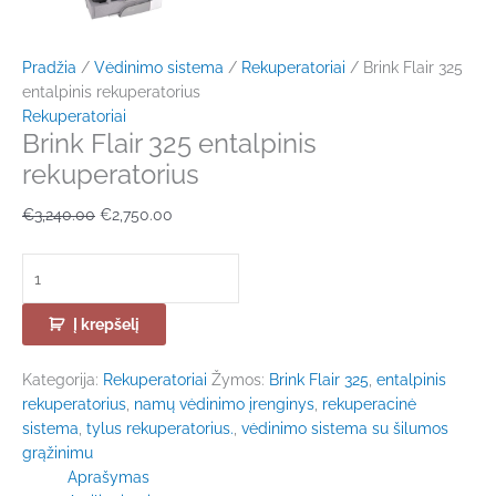
Pradžia
/
Vėdinimo sistema
/
Rekuperatoriai
/ Brink Flair 325
entalpinis rekuperatorius
Rekuperatoriai
Brink Flair 325 entalpinis
rekuperatorius
€
3,240.00
€
2,750.00
Į krepšelį
Kategorija:
Rekuperatoriai
Žymos:
Brink Flair 325
,
entalpinis
rekuperatorius
,
namų vėdinimo įrenginys
,
rekuperacinė
sistema
,
tylus rekuperatorius.
,
vėdinimo sistema su šilumos
grąžinimu
Aprašymas