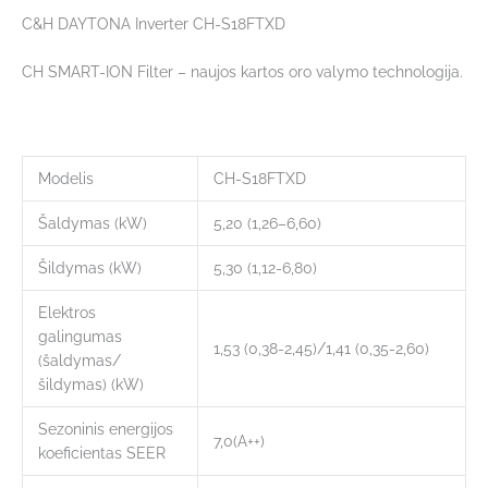
C&H DAYTONA Inverter CH-S18FTXD
CH SMART-ION Filter – naujos kartos oro valymo technologija.
Modelis
CH-S18FTXD
Šaldymas (kW)
5,20 (1,26–6,60)
Šildymas (kW)
5,30 (1,12-6,80)
Elektros
galingumas
1,53 (0,38-2,45)/1,41 (0,35-2,60)
(šaldymas/
šildymas) (kW)
Sezoninis energijos
7,0(А++)
koeficientas SEER