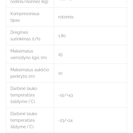
(vidinis/išorinis) (kg)
Kompresoriaus
rotorinis
tipas
Drėgmės
1,80
surinkimas (l/h)
Maksimalus
25
vamzdyno ilgis (m)
Maksimalus aukščio
10
perkrytis (m)
Darbinė lauko
temperatūra
-15/+43
šaldyme (°C)
Darbinė lauko
temperatūra
-23/+24
šildyme (°C)