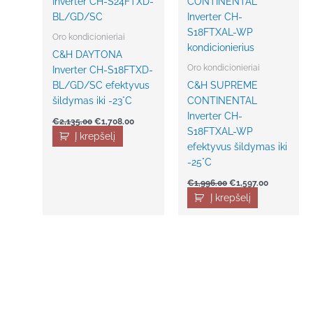
Oro kondicionieriai
C&H DAYTONA
Oro kondicionieriai
Inverter CH-S18FTXD-
BL/GD/SC efektyvus
C&H SUPREME
šildymas iki -23°C
CONTINENTAL
Inverter CH-
€
2,135.00
€
1,708.00
S18FTXAL-WP
Į krepšelį
efektyvus šildymas iki
-25°C
€
1,996.00
€
1,597.00
Į krepšelį