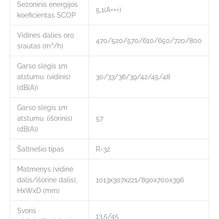
Sezoninis energijos
5,1(А+++)
koeficientas SCOP
Vidinės dalies oro
470/520/570/610/650/720/800
srautas (m³/h)
Garso slėgis 1m
atstumu. (vidinis)
30/33/36/39/42/45/48
(dB(A))
Garso slėgis 1m
atstumu. (išorinis)
57
(dB(A))
Šaltnešio tipas
R-32
Matmenys (vidinė
dalis/išorinė dalis),
1013х307х221/890х700х396
HxWxD (mm)
Svoris
13,5/45