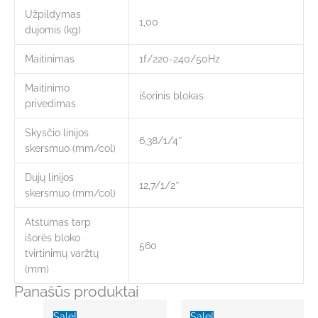
Užpildymas
1,00
dujomis (kg)
Maitinimas
1f/220-240/50Hz
Maitinimo
išorinis blokas
privedimas
Skysčio linijos
6,38/1/4″
skersmuo (mm/col)
Dujų linijos
12,7/1/2″
skersmuo (mm/col)
Atstumas tarp
išorės bloko
560
tvirtinimų varžtų
(mm)
Panašūs produktai
Original
Current
Original
Current
price
price
price
price
Sale!
Sale!