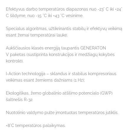
Efektyvus darbo temperatūros diapazonas nuo -23° C iki +24°
C šildyme, nuo -15 °C iki +43 °C vėsinime.
Specialus algoritmas, užtikrinantis stabilų ir efektyvų veikimą
esant žemai temperatūrai lauke.
Aukščiausios klasės energiją taupantis GENERATON
V paketas (sustiprinta konstrukcijos ir medžiagų kokybės
kontrolė).
I-Action technologija – sklandus ir stabilus kompresoriaus
veikimas esant žemiems dažniams (1 Hz);
Ekologiškas, žemo globalinio atšilimo potencialo (GWP)
šaltnešis R-32.
Nuotolinio valdymo pulte įmontuotas temperatūros jutiklis.
+8°C temperatūros palaikymas.