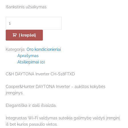
Išankstinis užsakymas
Į krepšelį
Kategorija:
Oro kondicionieriai
Aprašymas
Atsiliepimai (0)
C&H DAYTONA Inverter CH-S18FTXD
Cooper&Hunter DAYTONA Inverter – aukštos kokybės
įrenginys.
Elegantiška ir daili išvaizda.
Integruotas Wi-Fi valdymas suteikia galimybę valdyti įrenginį
iš bet kurios pasaulio vietos.