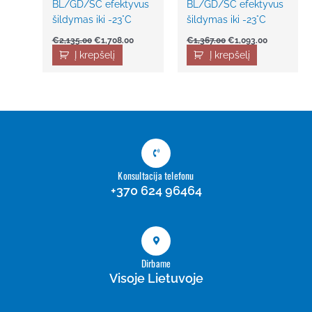
BL/GD/SC efektyvus
BL/GD/SC efektyvus
šildymas iki -23°C
šildymas iki -23°C
€
2,135.00
€
1,708.00
€
1,367.00
€
1,093.00
Į krepšelį
Į krepšelį
Konsultacija telefonu
+370 624 96464
Dirbame
Visoje Lietuvoje