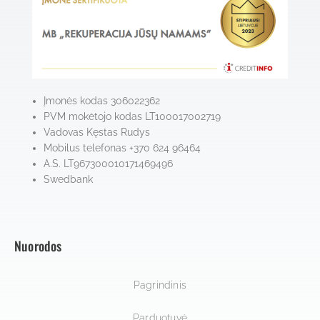
Įmonės kodas 306022362
PVM mokėtojo kodas LT100017002719
Vadovas Kęstas Rudys
Mobilus telefonas +370 624 96464
A.S. LT967300010171469496
Swedbank
Nuorodos
Pagrindinis
Parduotuvė