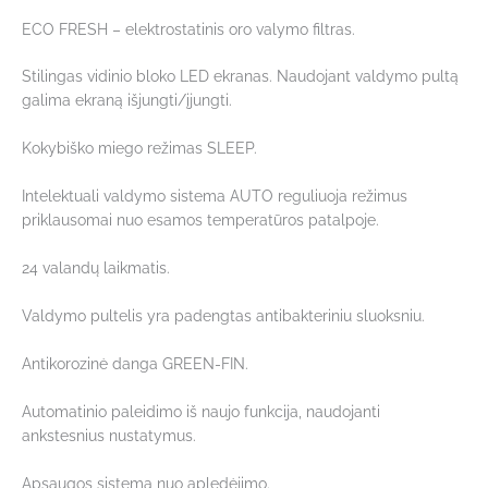
ECO FRESH – elektrostatinis oro valymo filtras.
Stilingas vidinio bloko LED ekranas. Naudojant valdymo pultą
galima ekraną išjungti/įjungti.
Kokybiško miego režimas SLEEP.
Intelektuali valdymo sistema AUTO reguliuoja režimus
priklausomai nuo esamos temperatūros patalpoje.
24 valandų laikmatis.
Valdymo pultelis yra padengtas antibakteriniu sluoksniu.
Antikorozinė danga GREEN-FIN.
Automatinio paleidimo iš naujo funkcija, naudojanti
ankstesnius nustatymus.
Apsaugos sistema nuo apledėjimo.