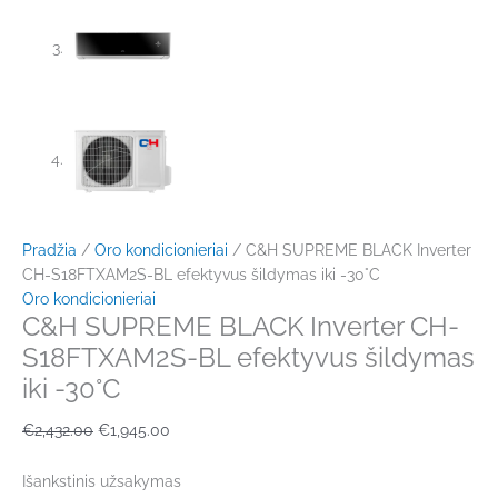
Pradžia
/
Oro kondicionieriai
/ C&H SUPREME BLACK Inverter
CH-S18FTXAM2S-BL efektyvus šildymas iki -30°C
Oro kondicionieriai
C&H SUPREME BLACK Inverter CH-
S18FTXAM2S-BL efektyvus šildymas
iki -30°C
€
2,432.00
€
1,945.00
Išankstinis užsakymas