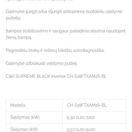
Galimybė įjungti arba išjungti atitirpinimą nuotoliniu valdymo
pulteliu.
Įtampos stabilizavimo ir saugaus paleidimo sistema naudojant
žemą įtampą.
Pagrindinių blokų ir režimų trikdžių autodiagnostika.
Galimybė užblokuoti valdymo pultelį.
C&H SUPREME BLACK Inverter CH-S18FTXAM2S-BL
Modelis
CH-S18FTXAM2S-BL
Šaldymas (kW)
5,30 (1,20-7,20)
Šildymas (kW)
5,57 (1,20-9,20)