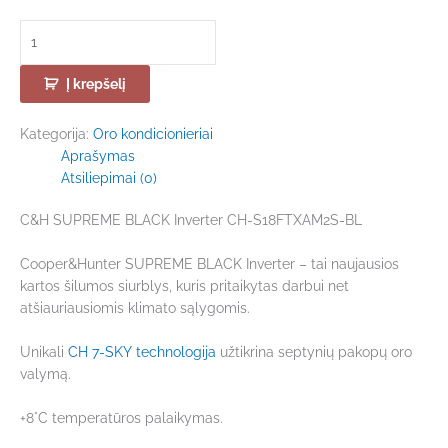
Į krepšelį
Kategorija:
Oro kondicionieriai
Aprašymas
Atsiliepimai (0)
C&H SUPREME BLACK Inverter CH-S18FTXAM2S-BL
Cooper&Hunter SUPREME BLACK Inverter – tai naujausios
kartos šilumos siurblys, kuris pritaikytas darbui net
atšiauriausiomis klimato sąlygomis.
Unikali
CH 7-SKY technologija
užtikrina septynių pakopų oro
valymą.
+8°C temperatūros palaikymas.