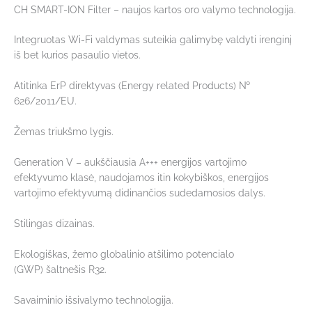
CH SMART-ION Filter – naujos kartos oro valymo technologija.
Integruotas Wi-Fi valdymas suteikia galimybę valdyti irenginį
iš bet kurios pasaulio vietos.
Atitinka ErP direktyvas (Energy related Products) №
626/2011/EU.
Žemas triukšmo lygis.
Generation V – aukščiausia A+++ energijos vartojimo
efektyvumo klasė, naudojamos itin kokybiškos, energijos
vartojimo efektyvumą didinančios sudedamosios dalys.
Stilingas dizainas.
Ekologiškas, žemo globalinio atšilimo potencialo
(GWP) šaltnešis R32.
Savaiminio išsivalymo technologija.