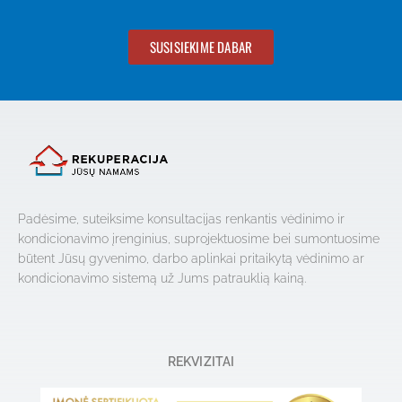
SUSISIEKIME DABAR
Padėsime, suteiksime konsultacijas renkantis vėdinimo ir
kondicionavimo įrenginius, suprojektuosime bei sumontuosime
būtent Jūsų gyvenimo, darbo aplinkai pritaikytą vėdinimo ar
kondicionavimo sistemą už Jums patrauklią kainą.
REKVIZITAI