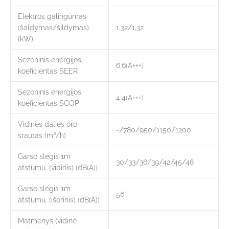
Elektros galingumas
(šaldymas/šildymas)
1,32/1,32
(kW)
Sezoninis energijos
6,6(А+++)
koeficientas SEER
Sezoninis energijos
4,4(А+++)
koeficientas SCOP
Vidinės dalies oro
-/780/950/1150/1200
srautas (m³/h)
Garso slėgis 1m
30/33/36/39/42/45/48
atstumu. (vidinis) (dB(A))
Garso slėgis 1m
56
atstumu. (išorinis) (dB(A))
Matmenys (vidinė