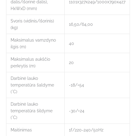
dalis/išorinė dalis),
1101х327х249/1000х790х427
HxWxD (mm)
Svoris (vidinis/išorinis)
16,50/64,00
(kg)
Maksimalus vamzdyno
40
ilgis (m)
Maksimalus aukščio
20
perkrytis (m)
Darbinė lauko
temperatūra šaldyme
-18/+54
(°C)
Darbinė lauko
temperatūra šildyme
-30/+24
(°C)
Maitinimas
1f/220-240/50Hz