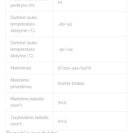
10
perkrytis (m)
Darbinė lauko
temperatūra
-18/+52
šaldyme (°C)
Darbinė lauko
temperatūra
-30/+24
šildyme (°C)
Maitinimas
1f/220-240/50Hz
Maitinimo
išorinis blokas
privedimas
Maitinimo kabelis
3×1,5
(mm²)
Tarpblokinis kabelis
4×1,5
(mm²)