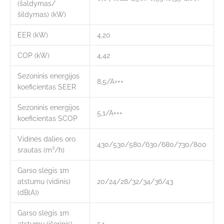
(šaldymas/
šildymas) (kW)
EER (kW)
4,20
COP (kW)
4,42
Sezoninis energijos
8,5/A+++
koeficientas SEER
Sezoninis energijos
5,1/A+++
koeficientas SCOP
Vidinės dalies oro
430/530/580/630/680/730/800
srautas (m³/h)
Garso slėgis 1m
atstumu (vidinis)
20/24/28/32/34/36/43
(dB(A))
Garso slėgis 1m
atstumu (išorinis)
54