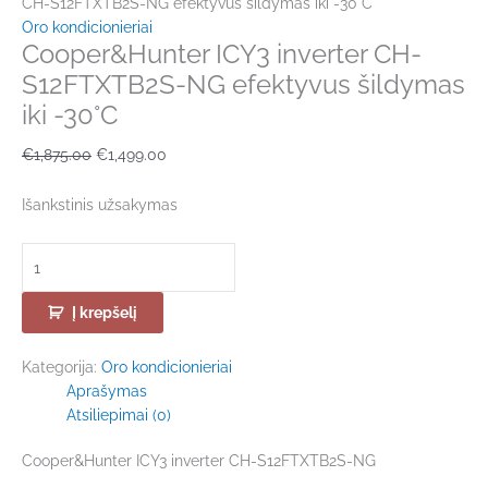
CH-S12FTXTB2S-NG efektyvus šildymas iki -30°C
Oro kondicionieriai
Cooper&Hunter ICY3 inverter CH-
S12FTXTB2S-NG efektyvus šildymas
iki -30°C
€
1,875.00
€
1,499.00
Išankstinis užsakymas
Į krepšelį
Kategorija:
Oro kondicionieriai
Aprašymas
Atsiliepimai (0)
Cooper&Hunter ICY3 inverter CH-S12FTXTB2S-NG