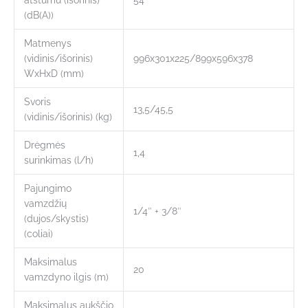
(dB(A))
Matmenys
(vidinis/išorinis)
996x301x225/899x596x378
WxHxD (mm)
Svoris
13,5/45,5
(vidinis/išorinis) (kg)
Drėgmės
1,4
surinkimas (l/h)
Pajungimo
vamzdžių
1/4″ + 3/8″
(dujos/skystis)
(coliai)
Maksimalus
20
vamzdyno ilgis (m)
Maksimalus aukščio