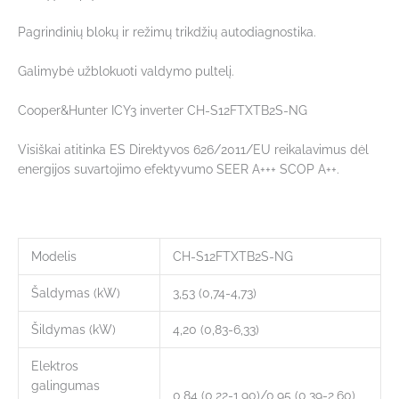
Pagrindinių blokų ir režimų trikdžių autodiagnostika.
Galimybė užblokuoti valdymo pultelį.
Cooper&Hunter ICY3 inverter CH-S12FTXTB2S-NG
Visiškai atitinka ES Direktyvos 626/2011/EU reikalavimus dėl
energijos suvartojimo efektyvumo SEER A+++ SCOP A++.
Modelis
CH-S12FTXTB2S-NG
Šaldymas (kW)
3,53 (0,74-4,73)
Šildymas (kW)
4,20 (0,83-6,33)
Elektros
galingumas
0,84 (0,22-1,90)/0,95 (0,39-2,60)