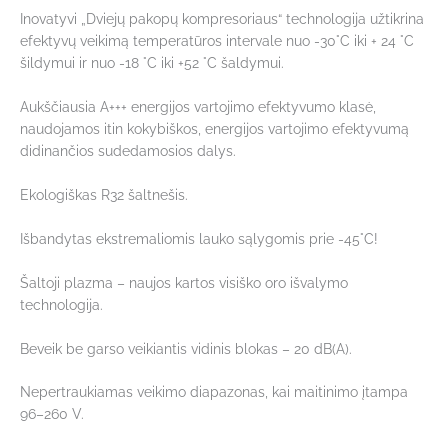
Inovatyvi „Dviejų pakopų kompresoriaus“ technologija užtikrina
efektyvų veikimą temperatūros intervale nuo -30°C iki + 24 °C
šildymui ir nuo -18 °C iki +52 °C šaldymui.
Aukščiausia A+++ energijos vartojimo efektyvumo klasė,
naudojamos itin kokybiškos, energijos vartojimo efektyvumą
didinančios sudedamosios dalys.
Ekologiškas R32 šaltnešis.
Išbandytas ekstremaliomis lauko sąlygomis prie -45°C!
Šaltoji plazma – naujos kartos visiško oro išvalymo
technologija.
Beveik be garso veikiantis vidinis blokas – 20 dB(А).
Nepertraukiamas veikimo diapazonas, kai maitinimo įtampa
96–260 V.