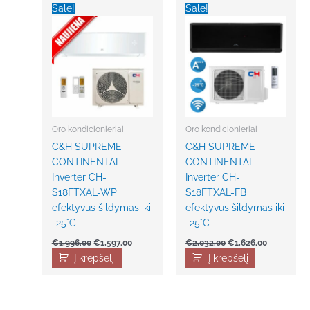
price
price
price
price
Sale!
Sale!
was:
is:
was:
is:
€1,996.00.
€1,597.00.
€2,032.00.
€1,626.00.
Oro kondicionieriai
Oro kondicionieriai
C&H SUPREME
C&H SUPREME
CONTINENTAL
CONTINENTAL
Inverter CH-
Inverter CH-
S18FTXAL-WP
S18FTXAL-FB
efektyvus šildymas iki
efektyvus šildymas iki
-25°C
-25°C
€
1,996.00
€
1,597.00
€
2,032.00
€
1,626.00
Į krepšelį
Į krepšelį