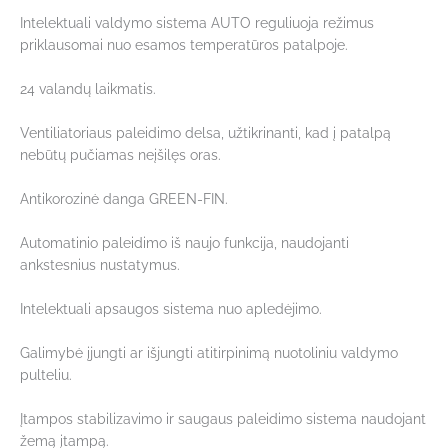
Intelektuali valdymo sistema AUTO reguliuoja režimus
priklausomai nuo esamos temperatūros patalpoje.
24 valandų laikmatis.
Ventiliatoriaus paleidimo delsa, užtikrinanti, kad į patalpą
nebūtų pučiamas neįšilęs oras.
Antikorozinė danga GREEN-FIN.
Automatinio paleidimo iš naujo funkcija, naudojanti
ankstesnius nustatymus.
Intelektuali apsaugos sistema nuo apledėjimo.
Galimybė įjungti ar išjungti atitirpinimą nuotoliniu valdymo
pulteliu.
Įtampos stabilizavimo ir saugaus paleidimo sistema naudojant
žemą įtampą.