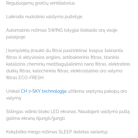
Reguliuojamų greičių ventiliatorius.
Laikrodis nuotolinio valdymo pultelyje.
Automatinis režimas SWING tolygiai išsklaido orą visoje
patalpoje.
Į komplektą įtraukti du filtrai pasirinktinai: kvapus šalinantis
filtras iš aktyviosios anglies, antibakterinis filtras, titaninis
katalizinis cheminių medžiagųšalinimo nano filtras, elektretinis
dulkių filtras, katechininis filtras, elektrostatinis oro valymo
filtras ECO-FRESH.
Unikali
CH 7-SKY technologija
užtikrina septynių pakopų oro
valymą.
Stilingas vidinio bloko LED ekranas. Naudojant valdymo pultą
galima ekraną išjungti/įjungti.
Kokybiško miego režimas SLЕЕР (keletas variantų).