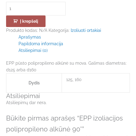
Į krepšelį
Produkto kodas:
N/A
Kategorija:
Izoliuoti ortakiai
Aprašymas
Papildoma informacija
Atsiliepimai (0)
EPP pūsto polipropileno alkūnė su mova. Galimas diametras:
d125 arba d160
125, 160
Dydis
Atsiliepimai
Atsiliepimų dar nėra.
Būkite pirmas aprašęs “EPP izoliacijos
polipropileno alkūnė 90°”