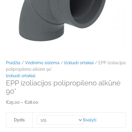
Pradžia
/
Vėdinimo sistema
/
Izoliuoti ortakiai
/ EPP izoliacijos
polipropileno alkūnė 90°
Izoliuoti ortakiai
EPP izoliacijos polipropileno alkūnė
90°
€
25.00
–
€
28.00
Išvalyti
Dydis