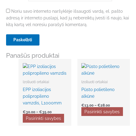
Noriu savo interneto naršyklėje išsaugoti vardą, el. pašto
adresą ir interneto puslapį, kad jų nebereiktų įvesti iš naujo, kai
kitą kartą vėl norėsiu parašyti komentarą.
Panašūs produktai
Price
Price
This
This
range:
range:
product
produ
€30.00
€13.00
has
has
through
through
€35.00
€28.00
multiple
multip
Izoliuoti ortakiai
Izoliuoti ortakiai
variants.
variant
EPP izoliacijos
Pūsto polietileno
The
The
polipropileno
alkūnė
options
option
vamzdis, L1000mm
€
13.00
–
€
28.00
may
may
Pasirinkti savybes
€
30.00
–
€
35.00
be
be
Pasirinkti savybes
chosen
chose
on
on
the
the