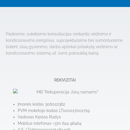
Padėsime, suteiksime konsultacijas renkantis vėdinimo ir
kondicionavimo įrenginius, suprojektuosime bei sumontuosime
būtent Jūsų gyvenimo, darbo aplinkai pritaikytą vėdinimo ar
kondicionavimo sistemą už Jums patrauklią kainą.
REKVIZITAI
Įmonės kodas 306022362
PVM mokėtojo kodas LT100017002719
Vadovas Kęstas Rudys
Mobilus telefonas +370 624 96464
A.S. LT967300010171469496