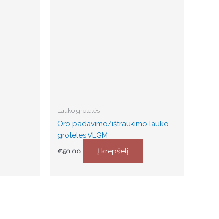
Lauko grotelės
Oro padavimo/ištraukimo lauko
groteles VLGM
Į krepšelį
€
50.00