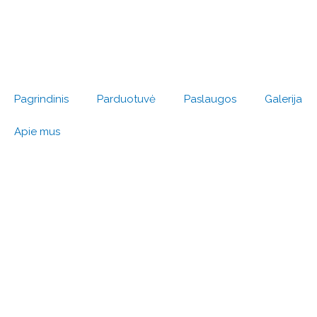
Pereiti
prie
turinio
Pagrindinis
Parduotuvė
Paslaugos
Galerija
Apie mus