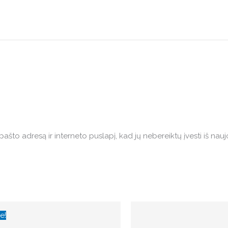
pašto adresą ir interneto puslapį, kad jų nebereiktų įvesti iš nauj
Price
This
range:
e!
product
€16.00