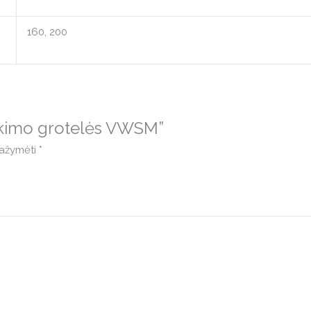
160, 200
aukimo grotelės VWSM”
 pažymėti
*