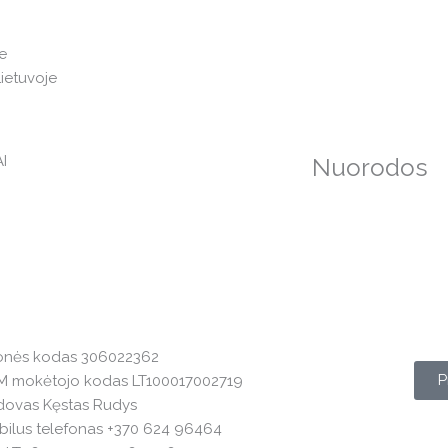
e
Lietuvoje
I
Nuorodos
onės kodas 306022362
P
M mokėtojo kodas LT100017002719
dovas Kęstas Rudys
ilus telefonas +370 624 96464