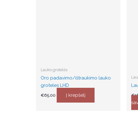
Lauko grotelės
Lau
Oro padavimo/ištraukimo lauko
groteles LHD
Lau
Į krepšelį
€
65.00
€
1
sa