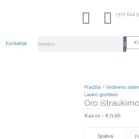
produkto
Price
kiekis:
range:
+370 624 
Oro
€44.00
ištraukimo
through
grotelės
€71.66
Search
VWSM
€
Kontaktai
Pradžia
/
Vėdinimo sist
Lauko grotelės
Oro ištraukim
€
44.00
–
€
71.66
Spalva