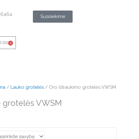
96464
Susisiekime
0.00
0
Cart
ema
/
Lauko grotelės
/ Oro ištraukimo grotelės VWSM
o grotelės VWSM