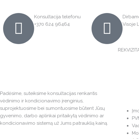
Konsultacija telefonu
Dirbam
+370 624 96464
Visoje 
REKVIZITA
Padėsime, suteiksime konsultacijas renkantis
vėdinimo ir kondicionavimo įrenginius,
suprojektuosime bei sumontuosime būtent Jūsų
Įm
gyvenimo, darbo aplinkai pritaikytą vėdinimo ar
PV
kondicionavimo sistemą už Jums patrauklią kainą.
Va
Mob