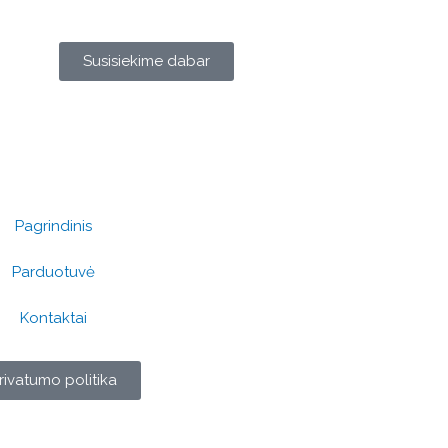
Susisiekime dabar
Pagrindinis
Parduotuvė
Kontaktai
rivatumo politika