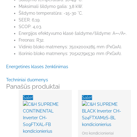
Maksimali šildymo galia: 3,8 kW.
Šildymo temperatūra: -15-30 °C.
SEER: 6,19.
SCOP: 4,03.
Energijos efektyvumo klasė šaldyme/šildyme: A++/A+.
Freonas: R32.
Vidinio bloko matmenys: 750x200x285 mm (PxGxA).
Išorinio bloko matmenys: 705x279x530 mm (PxGxA).
Energetinės klasės ženklinimas
Techniniai duomenys
Panašūs produktai
Original
Current
Original
Current
price
price
price
price
Sale!
Sale!
was:
is:
was:
is:
€2,032.00.
€1,626.00.
€1,917.00.
€1,534.00.
Oro kondicionieriai