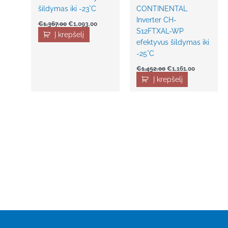
šildymas iki -23°C
CONTINENTAL
Inverter CH-
€
1,367.00
€
1,093.00
S12FTXAL-WP
Į krepšelį
efektyvus šildymas iki
-25°C
€
1,452.00
€
1,161.00
Į krepšelį