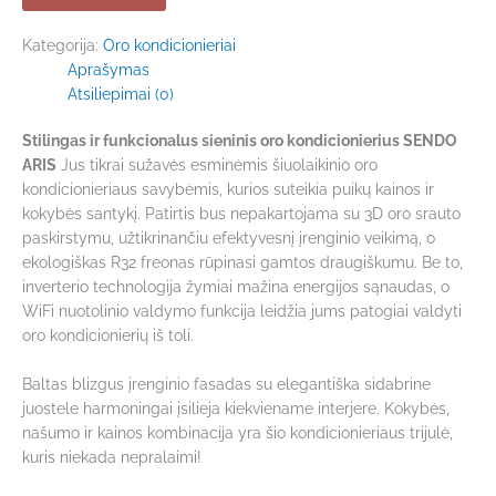
Kategorija:
Oro kondicionieriai
Aprašymas
Atsiliepimai (0)
Stilingas ir funkcionalus sieninis oro kondicionierius SENDO
ARIS
Jus tikrai sužavės esminėmis šiuolaikinio oro
kondicionieriaus savybėmis, kurios suteikia puikų kainos ir
kokybės santykį. Patirtis bus nepakartojama su 3D oro srauto
paskirstymu, užtikrinančiu efektyvesnį įrenginio veikimą, o
ekologiškas R32 freonas rūpinasi gamtos draugiškumu. Be to,
inverterio technologija žymiai mažina energijos sąnaudas, o
WiFi nuotolinio valdymo funkcija leidžia jums patogiai valdyti
oro kondicionierių iš toli.
Baltas blizgus įrenginio fasadas su elegantiška sidabrine
juostele harmoningai įsilieja kiekviename interjere. Kokybės,
našumo ir kainos kombinacija yra šio kondicionieriaus trijulė,
kuris niekada nepralaimi!