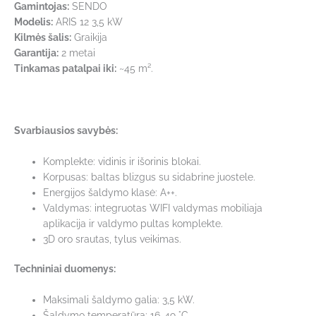
Gamintojas:
SENDO
Modelis:
ARIS 12 3,5 kW
Kilmės šalis:
Graikija
Garantija:
2 metai
Tinkamas patalpai iki:
~45 m².
Svarbiausios savybės:
Komplekte: vidinis ir išorinis blokai.
Korpusas: baltas blizgus su sidabrine juostele.
Energijos šaldymo klasė: A++.
Valdymas: integruotas WIFI valdymas mobiliaja
aplikacija ir valdymo pultas komplekte.
3D oro srautas, tylus veikimas.
Techniniai duomenys:
Maksimali šaldymo galia: 3,5 kW.
Šaldymo temperatūra: 16-49 °C.