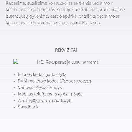
Padėsime, suteiksime konsultacijas renkantis vėdinimo ir
kondicionavimo įrenginius, suprojektuosime bei sumontuosime
būtent Jūsų gyvenimo, darbo aplinkai pritaikytą vėdinimo ar
kondicionavimo sistemą už Jums patrauklią kainą.
REKVIZITAI
Įmonės kodas 306022362
PVM mokėtojo kodas LT100017002719
Vadovas Kęstas Rudys
Mobilus telefonas +370 624 96464
A.S. LT967300010171469496
Swedbank