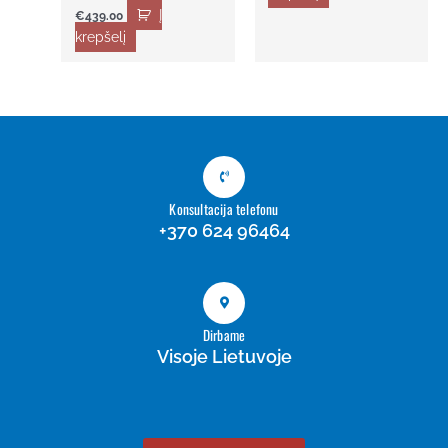
Į
€
439.00
krepšelį
Konsultacija telefonu
+370 624 96464
Dirbame
Visoje Lietuvoje