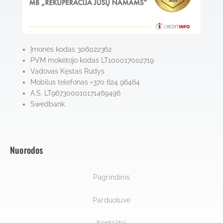
Įmonės kodas 306022362
PVM mokėtojo kodas LT100017002719
Vadovas Kęstas Rudys
Mobilus telefonas +370 624 96464
A.S. LT967300010171469496
Swedbank
Nuorodos
Pagrindinis
Parduotuvė