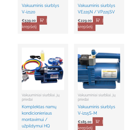
Vakuuminis siurblys
Vakuuminis siurblys
V-i2120
VE225N / VP225SV
Į
Į
€
539.00
€
229.00
krepšelį
krepšelį
Vakuuminiai siurbliai, jų
Vakuuminiai siurbliai, jų
priedai
priedai
Komplektas namų
Vakuuminis siurblys
kondicionieriaus
V-i215S-M
montavimui /
Į
€
185.00
užpildymui HQ
krepšelį