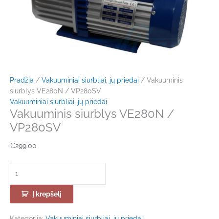
Pradžia
/
Vakuuminiai siurbliai, jų priedai
/ Vakuuminis
siurblys VE280N / VP280SV
Vakuuminiai siurbliai, jų priedai
Vakuuminis siurblys VE280N /
VP280SV
€
299.00
Į krepšelį
Kategorija:
Vakuuminiai siurbliai, jų priedai