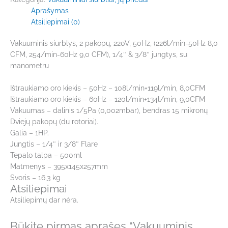
Aprašymas
Atsiliepimai (0)
Vakuuminis siurblys, 2 pakopų, 220V, 50Hz, (226l/min-50Hz 8,0
CFM, 254/min-60Hz 9,0 CFM), 1/4″ & 3/8″ jungtys, su
manometru
Ištraukiamo oro kiekis – 50Hz – 108l/min+119l/min, 8,0CFM
Ištraukiamo oro kiekis – 60Hz – 120l/min+134l/min, 9,0CFM
Vakuumas – dalinis 1/5Pa (0,002mbar), bendras 15 mikronų
Dviejų pakopų (du rotoriai).
Galia – 1HP.
Jungtis – 1/4″ ir 3/8″ Flare
Tepalo talpa – 500ml
Matmenys – 395x145x257mm
Svoris – 16,3 kg
Atsiliepimai
Atsiliepimų dar nėra.
Būkite pirmas aprašęs “Vakuuminis