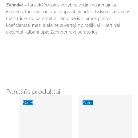
Zehnder
– tai aukščiausios kokybės vėdinimo įrenginiai,
išmanūs, tuo pačiu ir labai paprasti naudoti. Išskirtinis dizainas,
maži triukšmo parametrai, itin didelis šilumos grąžos
koeficientas, maži elektros suvartojimo rodikliai – kertiniai
akcentai kalbant apie Zehnder rekuperatorius.
Panašūs produktai
Original
Current
Original
Current
price
price
price
price
Sale!
Sale!
was:
is:
was:
is:
€2,123.00.
€1,690.00.
€1,790.00.
€1,250.00.