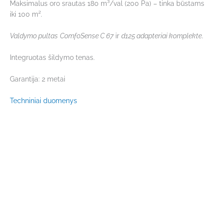
Maksimalus oro srautas 180 m³/val (200 Pa) – tinka būstams
iki 100 m².
Valdymo pultas
ComfoSense C 67
ir
d125 adapteriai komplekte
.
Integruotas šildymo tenas.
Garantija: 2 metai
Techniniai duomenys