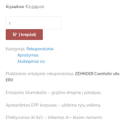
€
3,248.00
€
2,599.00
Į krepšelį
Kategorija:
Rekuperatoriai
Aprašymas
Atsiliepimai (0)
Plokštelinis entalpinis rekuperatorius
ZEHNDER ComfoAir 180
ERV
.
Entalpinis šilumokaitis – grąžina drėgmę į patalpas.
Apskardintas EPP korpusas – užtikrina tylų veikimą.
Efektyvumas iki 82% – tinkamas A++ klasės namams.