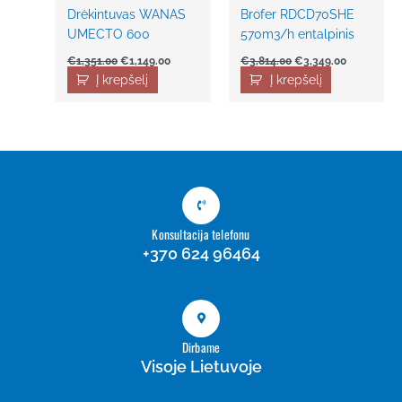
Drėkintuvas WANAS
Brofer RDCD70SHE
UMECTO 600
570m3/h entalpinis
€
1,351.00
€
1,149.00
€
3,814.00
€
3,349.00
Į krepšelį
Į krepšelį
Konsultacija telefonu
+370 624 96464
Dirbame
Visoje Lietuvoje