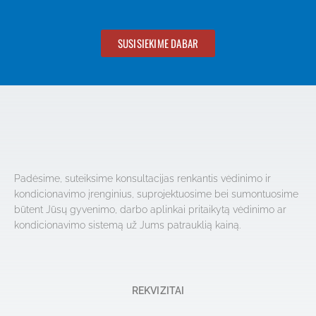
SUSISIEKIME DABAR
Padėsime, suteiksime konsultacijas renkantis vėdinimo ir
kondicionavimo įrenginius, suprojektuosime bei sumontuosime
būtent Jūsų gyvenimo, darbo aplinkai pritaikytą vėdinimo ar
kondicionavimo sistemą už Jums patrauklią kainą.
REKVIZITAI