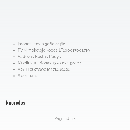
Įmonės kodas 306022362
PVM mokėtojo kodas LT100017002719
Vadovas Kęstas Rudys
Mobilus telefonas +370 624 96464
A.S. LT967300010171469496
Swedbank
Nuorodos
Pagrindinis