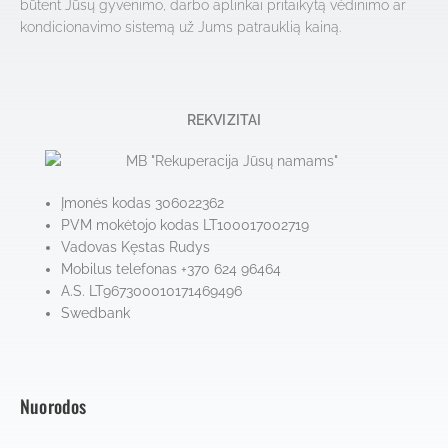
būtent Jūsų gyvenimo, darbo aplinkai pritaikytą vėdinimo ar
kondicionavimo sistemą už Jums patrauklią kainą.
REKVIZITAI
Įmonės kodas 306022362
PVM mokėtojo kodas LT100017002719
Vadovas Kęstas Rudys
Mobilus telefonas +370 624 96464
A.S. LT967300010171469496
Swedbank
Nuorodos