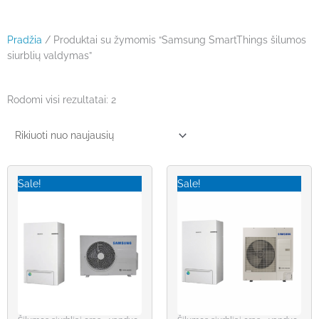
Pradžia
/ Produktai su žymomis “Samsung SmartThings šilumos
siurblių valdymas”
Rūšiuojama
Rodomi visi rezultatai: 2
pagal
naujausią
Original
Current
Original
Current
price
price
price
price
Sale!
Sale!
was:
is:
was:
is:
€6,514.00.
€4,892.00.
€6,830.00.
€5,149.00.