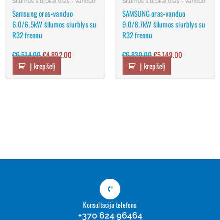
Šilumos siurbliai oras - vanduo
Šilumos siurbliai oras - vanduo
Samsung oras-vanduo
SAMSUNG oras-vanduo
6.0/6.5kW šilumos siurblys su
9.0/8.7kW šilumos siurblys su
R32 freonu
R32 freonu
€
6,514.00
€
4,892.00
€
6,830.00
€
5,149.00
Į krepšelį
Į krepšelį
Konsultacija telefonu
+370 624 96464